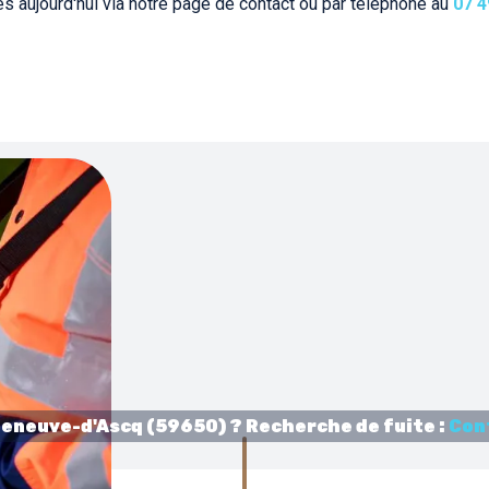
s aujourd'hui via notre page de contact ou par téléphone au
07 4
leneuve-d'Ascq (59650) ? Recherche de fuite :
Con