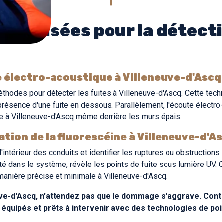
utilisées pour la détecti
 électro-acoustique à Villeneuve-d'Ascq
thodes pour détecter les fuites à Villeneuve-d'Ascq. Cette tech
 présence d'une fuite en dessous. Parallèlement, l'écoute électr
se à Villeneuve-d'Ascq même derrière les murs épais.
ation de la fluorescéine à Villeneuve-d'A
'intérieur des conduits et identifier les ruptures ou obstructions
jecté dans le système, révèle les points de fuite sous lumière U
manière précise et minimale à Villeneuve-d'Ascq.
uve-d'Ascq, n'attendez pas que le dommage s'aggrave. Con
t équipés et prêts à intervenir avec des technologies de po