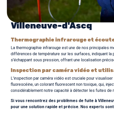
Méthodes et techniques 
Villeneuve-d'Ascq
Thermographie infrarouge et écoute
La thermographie infrarouge est une de nos principales mé
différences de température sur les surfaces, indiquant la
s'échappant sous pression, offrant une localisation préci
Inspection par caméra vidéo et utilis
L'inspection par caméra vidéo est cruciale pour visualiser l
fluorescéine, un colorant fluorescent non toxique, qui, in
considérablement notre capacité à détecter les fuites de 
Si vous rencontrez des problèmes de fuite à Villene
pour une solution rapide et précise. Nos experts son