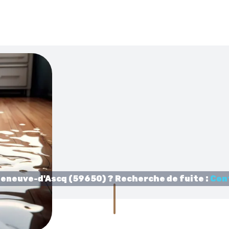
leneuve-d'Ascq (59650) ? Recherche de fuite :
Con