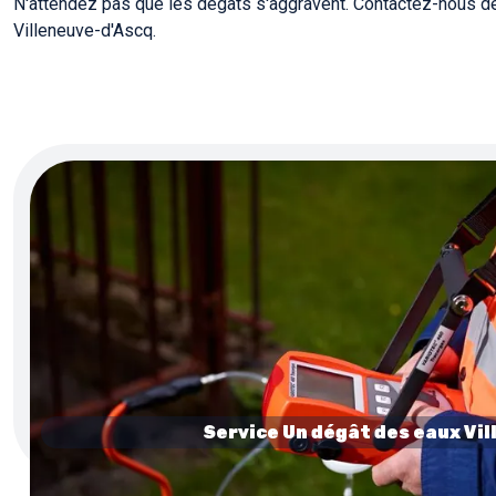
N'attendez pas que les dégâts s'aggravent. Contactez-nous dè
Villeneuve-d'Ascq.
Service Un dégât des eaux Vil