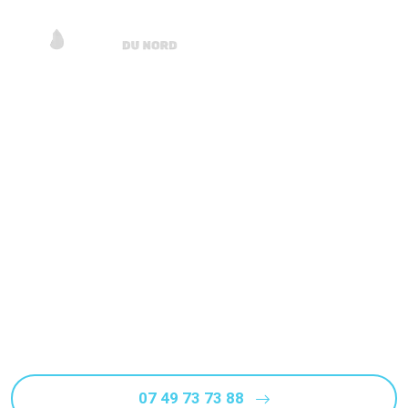
Un dégât des eaux Roubaix
(59100) ? Recherche de
fuite
Face à un dégât des eaux à Roubaix, nos experts
cherchent et localisent rapidement les fuites avec
précision et efficacité, sans travaux ni destruction
Rappel Gratuit
07 49 73 73 88