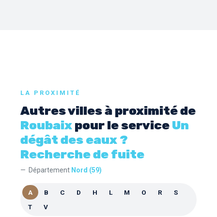
LA PROXIMITÉ
Autres villes à proximité de
Roubaix
pour le service
Un
dégât des eaux ?
Recherche de fuite
Département
Nord (59)
A
B
C
D
H
L
M
O
R
S
T
V