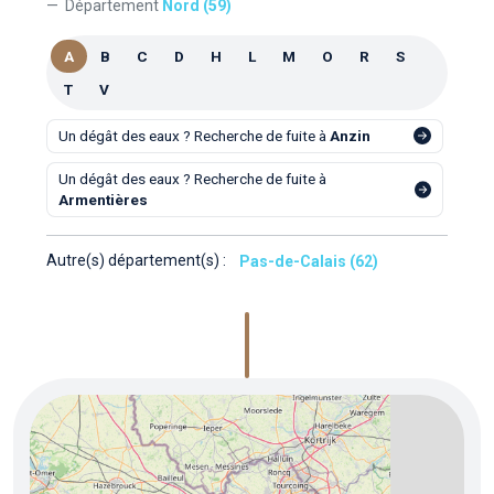
Département
Nord (59)
A
B
C
D
H
L
M
O
R
S
T
V
Un dégât des eaux ? Recherche de fuite à
Anzin
Un dégât des eaux ? Recherche de fuite à
Armentières
Autre(s) département(s) :
Pas-de-Calais (62)