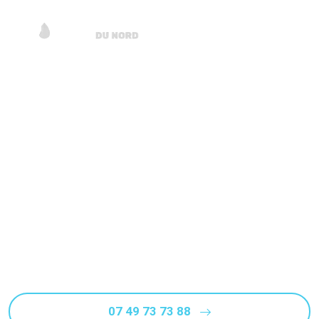
Un dégât des eaux
Steenvoorde (59114) ?
Recherche de fuite
Face à un dégât des eaux à Steenvoorde, nos experts
cherchent et localisent rapidement les fuites avec
précision et efficacité, sans travaux ni destruction
Rappel Gratuit
07 49 73 73 88