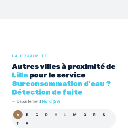
LA PROXIMITÉ
Autres villes à proximité de
Lille
pour le service
Surconsommation d'eau ?
Détection de fuite
Département
Nord (59)
A
B
C
D
H
L
M
O
R
S
T
V