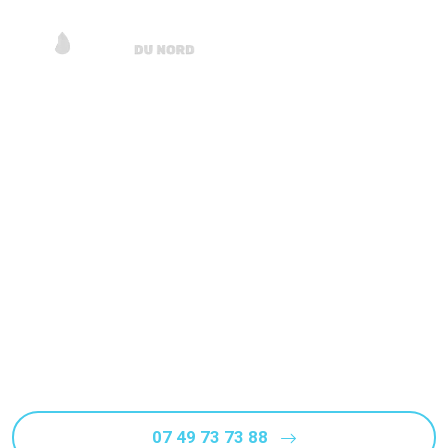
Surconsommation d'eau
Lille (59000) ? Détection de
fuite non destructive
Consommation d’eau anormale sur votre dernière
facture ? Vous avez peut être une fuite d'eau... :
Service de détection de fuite non destructive à Lille
Rappel Gratuit
07 49 73 73 88