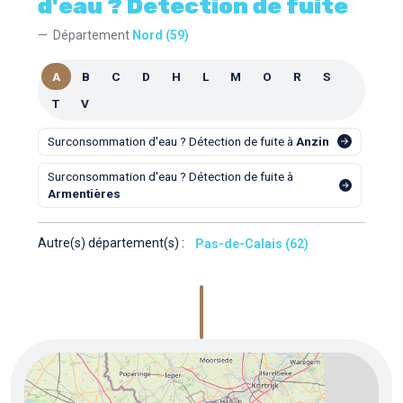
d'eau ? Détection de fuite
Département
Nord (59)
A
B
C
D
H
L
M
O
R
S
T
V
Surconsommation d'eau ? Détection de fuite à
Anzin
Surconsommation d'eau ? Détection de fuite à
Armentières
Autre(s) département(s) :
Pas-de-Calais (62)