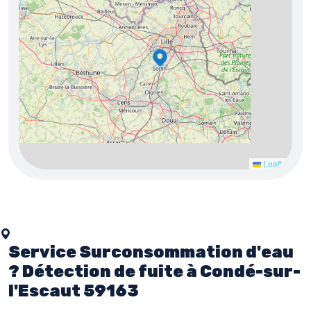
5
3
8
2
4
5
3
Leaflet
Service Surconsommation d'eau
? Détection de fuite à Condé-sur-
l'Escaut 59163